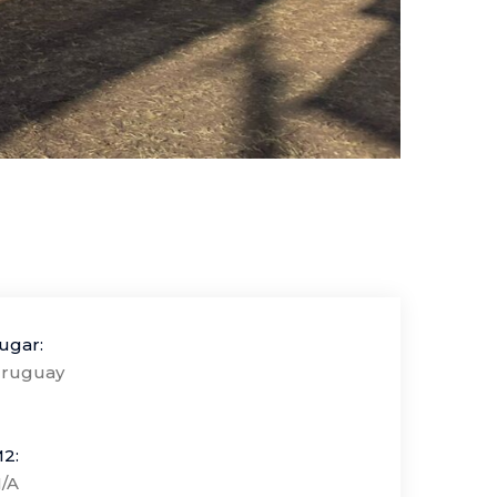
ugar:
ruguay
2:
/A