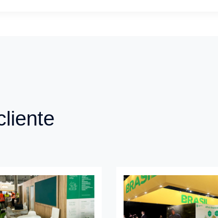
Evento
L
N/A
F
Fecha
M
2022
N