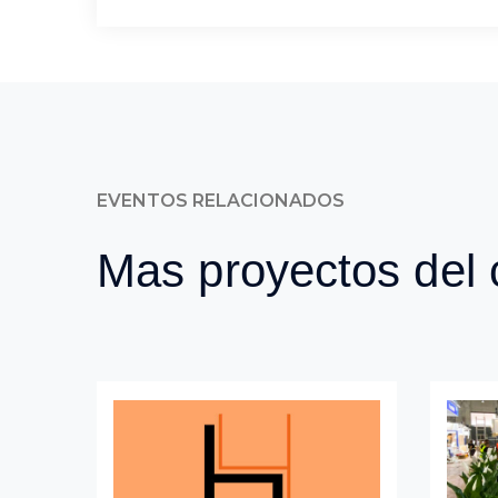
CPHI
Cliente
ABIQUIFI
País:
Alemania