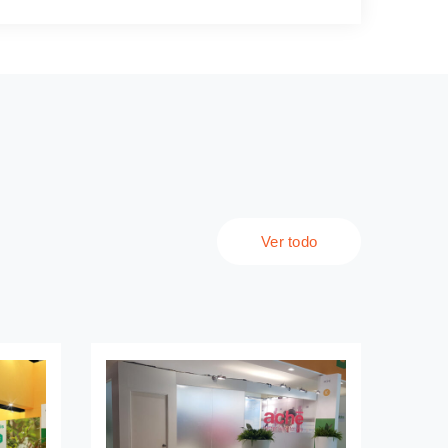
ugar:
rankfurt
2:
/A